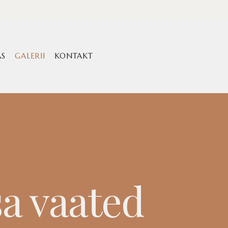
S
GALERII
KONTAKT
sa vaated