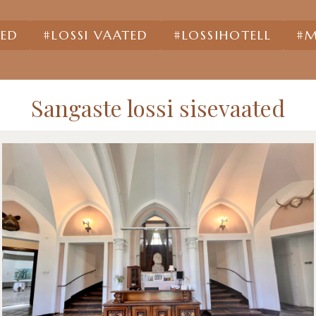
TED
#LOSSI VAATED
#LOSSIHOTELL
#M
Sangaste lossi sisevaated
Sangaste lossi sisevaated